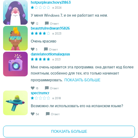
hotpurpleanchovy21863
в 2024
У меня Windows 7, и он не работает на нем.
12
Ответ
beautifulredswan95826
в 2023
Очень красиво
5
Ответ
danielateofilomalaquias
в 2021
Мне очень нравится эта программа: она делает код более
понятным, особенно для тех, кто только начинает
программировать.
ПОКАЗАТЬ БОЛЬШЕ
16
Ответ
spectrumcr
в 2018
Возможно ли использовать его на испанском языке?
54
Ответ
ПОКАЗАТЬ БОЛЬШЕ