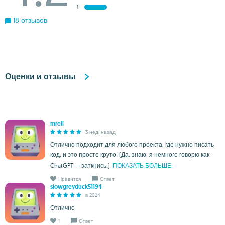
1
18 отзывов
Оценки и отзывы
mrell
3 нед. назад
Отлично подходит для любого проекта, где нужно писать
код, и это просто круто! (Да, знаю, я немного говорю как
ChatGPT — заткнись.)
ПОКАЗАТЬ БОЛЬШЕ
Нравится
Ответ
slowgreyduck51194
в 2024
Отлично
1
Ответ