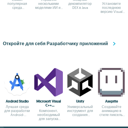
Runtime All-in-
популярная
несколькими
декомпилятор
Установите
One
среда
моделями ИИ из
DEX в Java
последнюю
разработки
одного места
версию Visual
C++
Redistributable
Откройте для себя Разработчику приложений
Android Studio
Microsoft Visual
Unity
Aseprite
C++
Лучшая среда
Универсальный
Создавайте
Redistributable
для разработки
Компонент,
инструмент для
анимацию в
Android-
необходимый
создания
стиле пиксель-
приложений
для запуска
видеоигр
арт
приложений
Visual C++