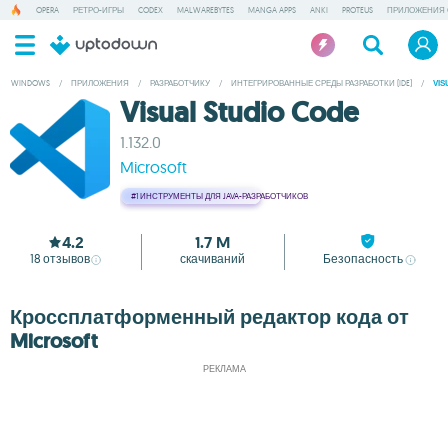
OPERA
РЕТРО-ИГРЫ
CODEX
MALWAREBYTES
MANGA APPS
ANKI
PROTEUS
ПРИЛОЖЕНИЯ 
WINDOWS
/
ПРИЛОЖЕНИЯ
/
РАЗРАБОТЧИКУ
/
ИНТЕГРИРОВАННЫЕ СРЕДЫ РАЗРАБОТКИ (IDE)
/
VIS
Visual Studio Code
1.132.0
Microsoft
#1
ИНСТРУМЕНТЫ ДЛЯ JAVA-РАЗРАБОТЧИКОВ
4.2
1.7 M
18
отзывов
скачиваний
Безопасность
Кроссплатформенный редактор кода от
Microsoft
РЕКЛАМА