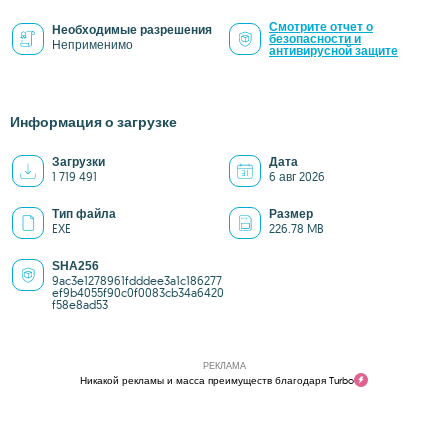
Смотрите отчет о
Необходимые разрешения
безопасности и
Неприменимо
антивирусной защите
Информация о загрузке
Загрузки
Дата
1 719 491
6 авг 2026
Тип файла
Размер
EXE
226.78 MB
SHA256
9ac3e1278961fdddee3a1c186277
ef9b4055f90c0f0083cb34a6420
f58e8ad53
РЕКЛАМА
Никакой рекламы и масса преимуществ благодаря Turbo